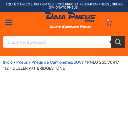
AQUI É O ÚNICO LUGAR EM QUE VOCÊ PRECISA PENSAR EM PNEUS , GRUPO
SIMIONATO PNEUS .
0
Início
/
Pneus
/
Pneus de Camionetes/SUVs
/ PNEU 255/70R17
112T DUELER A/T BRIDGESTONE