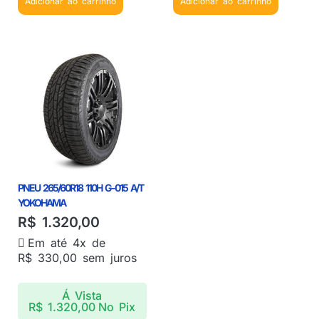
Adicionar ao carrinho
Adicionar ao carrinho
PNEU 265/60R18 110H G-015 A/T
YOKOHAMA
R$
1.320,00
Em até 4x de
R$
330,00
sem juros
Á Vista
R$
1.320,00
No Pix