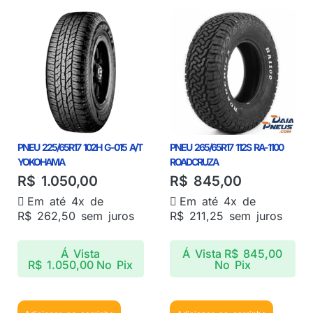
PNEU 225/65R17 102H G-015 A/T
PNEU 265/65R17 112S RA-1100
YOKOHAMA
ROADCRUZA
R$
1.050,00
R$
845,00
Em até 4x de
Em até 4x de
R$
262,50
sem juros
R$
211,25
sem juros
Á Vista
Á Vista
R$
845,00
R$
1.050,00
No Pix
No Pix