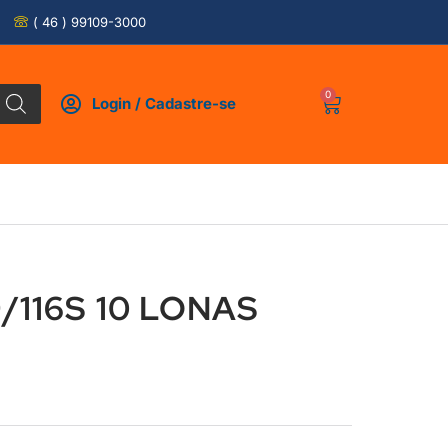
( 46 ) 99109-3000
0
Login / Cadastre-se
/116S 10 LONAS