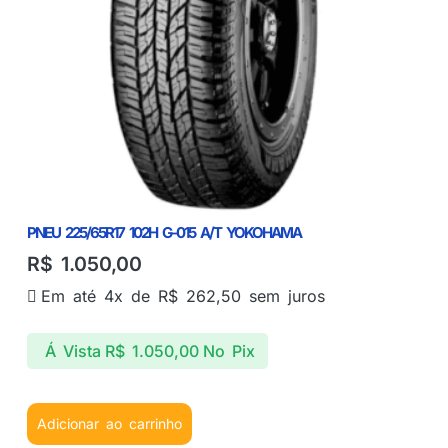
PNEU 225/65R17 102H G-015 A/T YOKOHAMA
R$
1.050,00
Em até 4x de
R$
262,50
sem juros
Á Vista
R$
1.050,00
No Pix
Adicionar ao carrinho