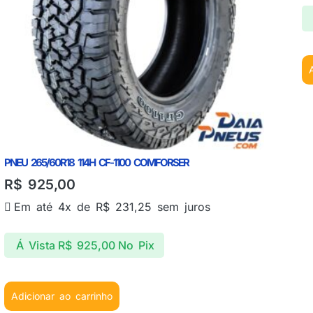
PNEU 265/60R18 114H CF-1100 COMFORSER
R$
925,00
Em até 4x de
R$
231,25
sem juros
Á Vista
R$
925,00
No Pix
Adicionar ao carrinho