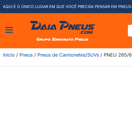
AQUI É O ÚNICO LUGAR EM QUE VOCÊ PRECISA PENSAR EM PNEUS 
Início
/
Pneus
/
Pneus de Camionetes/SUVs
/ PNEU 265/6