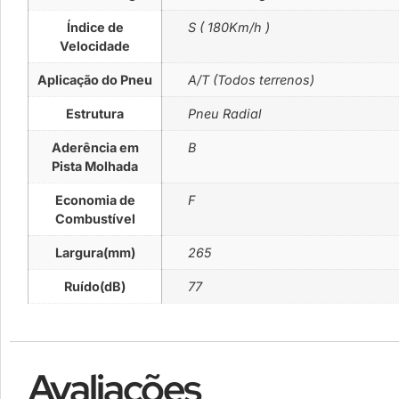
Índice de
S ( 180Km/h )
Velocidade
Aplicação do Pneu
A/T (Todos terrenos)
Estrutura
Pneu Radial
Aderência em
B
Pista Molhada
Economia de
F
Combustível
Largura(mm)
265
Ruído(dB)
77
Avaliações