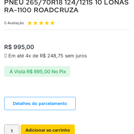
PNEU 265/70R18 124/121S 10 LONAS
RA-1100 ROADCRUZA
★
★
★
★
★
0 Avaliação
R$
995,00
Em até 4x de
R$
248,75
sem juros
Á Vista
R$
995,00
No Pix
Detalhes do parcelamento
Adicionar ao carrinho