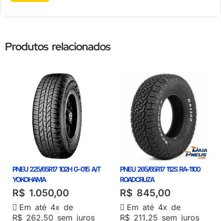
Produtos relacionados
PNEU 225/65R17 102H G-015 A/T
PNEU 265/65R17 112S RA-1100
YOKOHAMA
ROADCRUZA
R$
1.050,00
R$
845,00
Em até 4x de
Em até 4x de
R$
262,50
sem juros
R$
211,25
sem juros