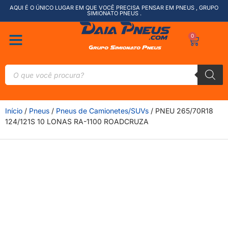
AQUI É O ÚNICO LUGAR EM QUE VOCÊ PRECISA PENSAR EM PNEUS , GRUPO
SIMIONATO PNEUS .
0
Início
/
Pneus
/
Pneus de Camionetes/SUVs
/ PNEU 265/70R18
124/121S 10 LONAS RA-1100 ROADCRUZA