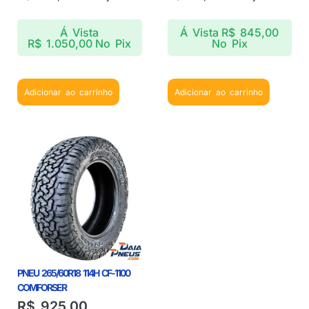
Á Vista
Á Vista
R$
845,00
R$
1.050,00
No Pix
No Pix
Adicionar ao carrinho
Adicionar ao carrinho
PNEU 265/60R18 114H CF-1100
COMFORSER
R$
925,00