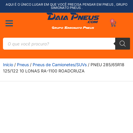
AQUI É O ÚNICO LUGAR EM QUE VOCÊ PRECISA PENSAR EM PNEUS , GRUPO
SIMIONATO PNEUS .
0
Início
/
Pneus
/
Pneus de Camionetes/SUVs
/ PNEU 285/65R18
125/122 10 LONAS RA-1100 ROADCRUZA