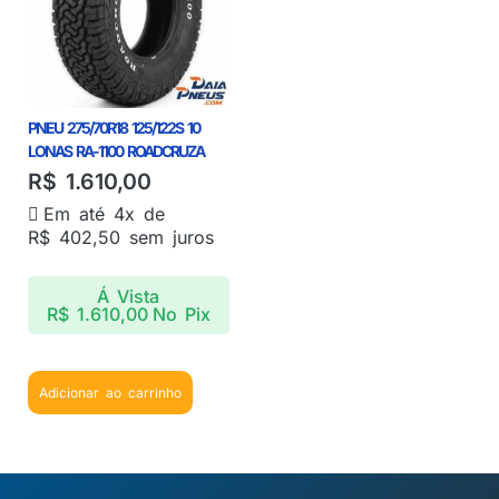
PNEU 275/70R18 125/122S 10
LONAS RA-1100 ROADCRUZA
R$
1.610,00
Em até 4x de
R$
402,50
sem juros
Á Vista
R$
1.610,00
No Pix
Adicionar ao carrinho