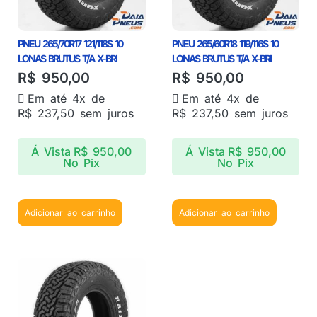
PNEU 265/70R17 121/118S 10
PNEU 265/60R18 119/116S 10
LONAS BRUTUS T/A X-BRI
LONAS BRUTUS T/A X-BRI
R$
950,00
R$
950,00
Em até 4x de
Em até 4x de
R$
237,50
sem juros
R$
237,50
sem juros
Á Vista
R$
950,00
Á Vista
R$
950,00
No Pix
No Pix
Adicionar ao carrinho
Adicionar ao carrinho