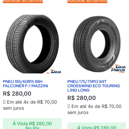
Adicionar ao carrinho
Adicionar ao carrinho
PNEU 185/60R15 88H
PNEU 175/75R13 84T
FALCONER F-1 MAZZINI
CROSSWIND ECO TOURING
LING LONG
R$
280,00
R$
280,00
Em até 4x de
R$
70,00
Em até 4x de
R$
70,00
sem juros
sem juros
Á Vista
R$
280,00
Á Vista
R$
280,00
No Pix