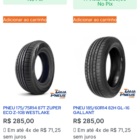
No Pix
Adicionar ao carrinho
Adicionar ao carrinho
PNEU 175/75R14 87T ZUPER
PNEU 185/60R14 82H GL-16
ECO Z-108 WESTLAKE
GALLANT
R$
285,00
R$
285,00
Em até 4x de
R$
71,25
Em até 4x de
R$
71,25
sem juros
sem juros