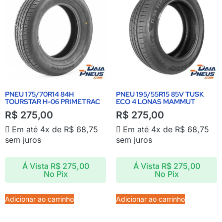
PNEU 175/70R14 84H
PNEU 195/55R15 85V TUSK
TOURSTAR H-06 PRIMETRAC
ECO 4 LONAS MAMMUT
R$
275,00
R$
275,00
Em até 4x de
R$
68,75
Em até 4x de
R$
68,75
sem juros
sem juros
Á Vista
R$
275,00
Á Vista
R$
275,00
No Pix
No Pix
Adicionar ao carrinho
Adicionar ao carrinho