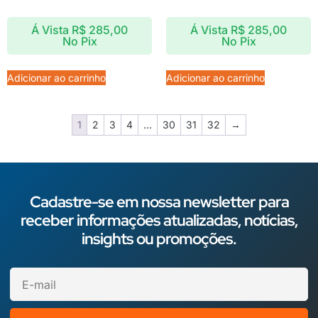
Á Vista
R$
285,00
Á Vista
R$
285,00
No Pix
No Pix
Adicionar ao carrinho
Adicionar ao carrinho
1
2
3
4
…
30
31
32
→
Cadastre-se em nossa newsletter para
receber informações atualizadas, notícias,
insights ou promoções.