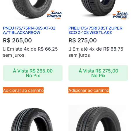
PNEU 175/75R14 86S AT-02
PNEU 175/75R13 85T ZUPER
A/T BLACKARROW
ECO Z-108 WESTLAKE
R$
265,00
R$
275,00
Em até 4x de
R$
66,25
Em até 4x de
R$
68,75
sem juros
sem juros
Á Vista
R$
265,00
Á Vista
R$
275,00
No Pix
No Pix
Adicionar ao carrinho
Adicionar ao carrinho