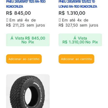
PNEU 265/65R17 112S RA-1100
PNEU 285/65R18 125/122 10
ROADCRUZA
LONAS RA-1100 ROADCRUZA
R$
845,00
R$
1.310,00
Em até 4x de
Em até 4x de
R$
211,25
sem juros
R$
327,50
sem juros
Á Vista
R$
845,00
Á Vista
No Pix
R$
1.310,00
No Pix
Adicionar ao carrinho
Adicionar ao carrinho