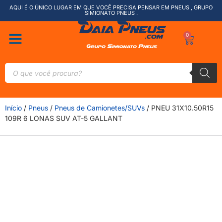
AQUI É O ÚNICO LUGAR EM QUE VOCÊ PRECISA PENSAR EM PNEUS , GRUPO
SIMIONATO PNEUS .
0
Início
/
Pneus
/
Pneus de Camionetes/SUVs
/ PNEU 31X10.50R15
109R 6 LONAS SUV AT-5 GALLANT