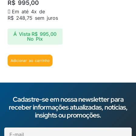
R$
995,00
Em até 4x de
R$
248,75
sem juros
Á Vista
R$
995,00
No Pix
Adicionar ao carrinho
Cadastre-se em nossa newsletter para
receber informações atualizadas, notícias,
insights ou promoções.