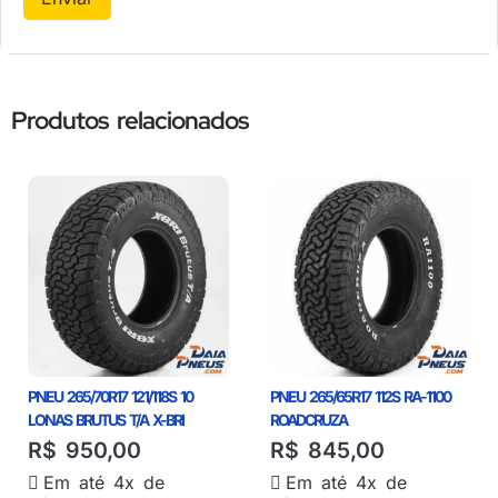
Produtos relacionados
PNEU 265/70R17 121/118S 10
PNEU 265/65R17 112S RA-1100
LONAS BRUTUS T/A X-BRI
ROADCRUZA
R$
950,00
R$
845,00
Em até 4x de
Em até 4x de