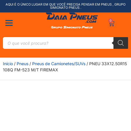
AQUI É O ÚNICO LUGAR EM QUE VOCÊ PRECISA PENSAR EM PNEUS , GRUPO
SIMIONATO PNEUS .
0
Início
/
Pneus
/
Pneus de Camionetes/SUVs
/ PNEU 33X12.50R15
108Q FM-523 M/T FIREMAX