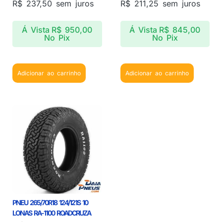
R$
237,50
sem juros
R$
211,25
sem juros
Á Vista
R$
950,00
Á Vista
R$
845,00
No Pix
No Pix
Adicionar ao carrinho
Adicionar ao carrinho
PNEU 265/70R18 124/121S 10
LONAS RA-1100 ROADCRUZA