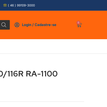
( 46 ) 99109-3000
0
Login / Cadastre-se
/116R RA-1100