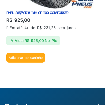
PNEU 265/60R18 114H CF-1100 COMFORSER
R$
925,00
Em até 4x de
R$
231,25
sem juros
Á Vista
R$
925,00
No Pix
Adicionar ao carrinho