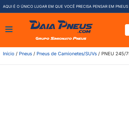
AQUI É O ÚNICO LUGAR EM QUE VOCÊ PRECISA PENSAR EM PNEUS 
Início
/
Pneus
/
Pneus de Camionetes/SUVs
/ PNEU 245/7