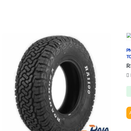
PN
TO
R