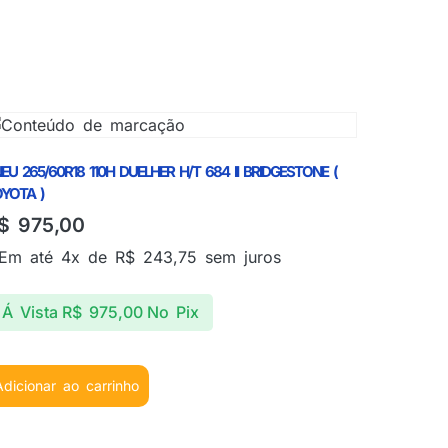
EU 265/60R18 110H DUELHER H/T 684 II BRIDGESTONE (
YOTA )
$
975,00
Em até 4x de
R$
243,75
sem juros
Á Vista
R$
975,00
No Pix
Adicionar ao carrinho