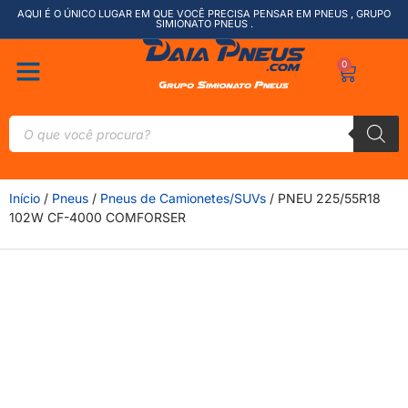
AQUI É O ÚNICO LUGAR EM QUE VOCÊ PRECISA PENSAR EM PNEUS , GRUPO
SIMIONATO PNEUS .
0
Início
/
Pneus
/
Pneus de Camionetes/SUVs
/ PNEU 225/55R18
102W CF-4000 COMFORSER