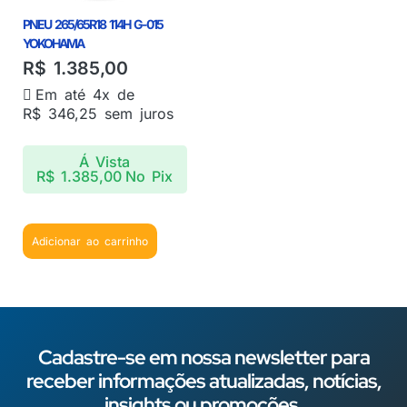
PNEU 265/65R18 114H G-015
YOKOHAMA
R$
1.385,00
Em até 4x de
R$
346,25
sem juros
Á Vista
R$
1.385,00
No Pix
Adicionar ao carrinho
Cadastre-se em nossa newsletter para
receber informações atualizadas, notícias,
insights ou promoções.