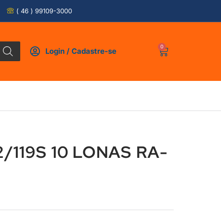
( 46 ) 99109-3000
0
Login / Cadastre-se
2/119S 10 LONAS RA-