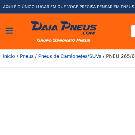
AQUI É O ÚNICO LUGAR EM QUE VOCÊ PRECISA PENSAR EM PNEUS 
Início
/
Pneus
/
Pneus de Camionetes/SUVs
/ PNEU 265/6