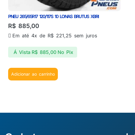
PNEU 265/65R17 120/117S 10 LONAS BRUTUS XBRI
R$
885,00
Em até 4x de
R$
221,25
sem juros
Á Vista
R$
885,00
No Pix
Adicionar ao carrinho