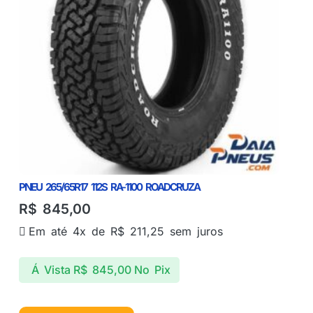
PNEU 265/65R17 112S RA-1100 ROADCRUZA
R$
845,00
Em até 4x de
R$
211,25
sem juros
Á Vista
R$
845,00
No Pix