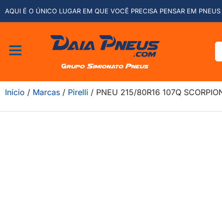
AQUI É O ÚNICO LUGAR EM QUE VOCÊ PRECISA PENSAR EM PNEUS 
Início
/
Marcas
/
Pirelli
/ PNEU 215/80R16 107Q SCORPION