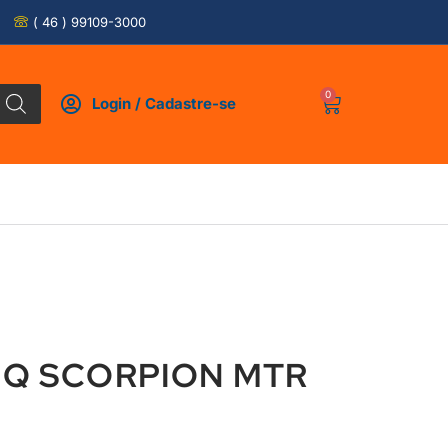
( 46 ) 99109-3000
0
Login / Cadastre-se
07Q SCORPION MTR