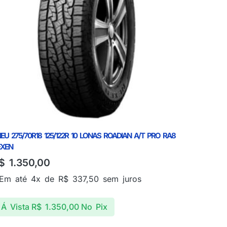
EU 275/70R18 125/122R 10 LONAS ROADIAN A/T PRO RA8
EXEN
$
1.350,00
Em até 4x de
R$
337,50
sem juros
Á Vista
R$
1.350,00
No Pix