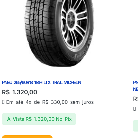
PNEU 265/60R18 114H LTX TRAIL MICHELIN
PN
N
R$
1.320,00
R
Em até 4x de
R$
330,00
sem juros
Á Vista
R$
1.320,00
No Pix