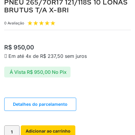
PNEU 265/70R17 121/118S 10 LONAS
BRUTUS T/A X-BRI
★
★
★
★
★
0 Avaliação
R$
950,00
Em até 4x de
R$
237,50
sem juros
Á Vista
R$
950,00
No Pix
Detalhes do parcelamento
Adicionar ao carrinho