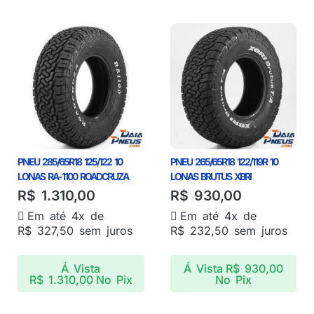
PNEU 285/65R18 125/122 10
PNEU 265/65R18 122/119R 10
LONAS RA-1100 ROADCRUZA
LONAS BRUTUS XBRI
R$
1.310,00
R$
930,00
Em até 4x de
Em até 4x de
R$
327,50
sem juros
R$
232,50
sem juros
Á Vista
Á Vista
R$
930,00
R$
1.310,00
No Pix
No Pix