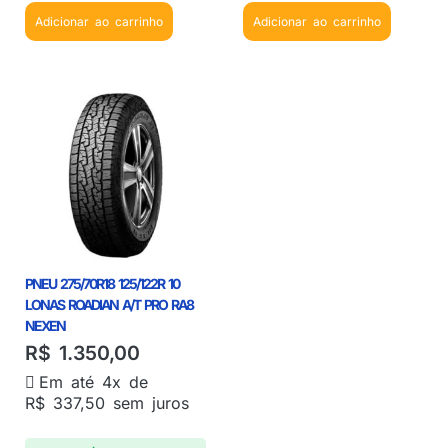
Adicionar ao carrinho
Adicionar ao carrinho
PNEU 275/70R18 125/122R 10
LONAS ROADIAN A/T PRO RA8
NEXEN
R$
1.350,00
Em até 4x de
R$
337,50
sem juros