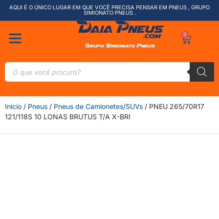
AQUI É O ÚNICO LUGAR EM QUE VOCÊ PRECISA PENSAR EM PNEUS , GRUPO
SIMIONATO PNEUS .
0
Início
/
Pneus
/
Pneus de Camionetes/SUVs
/ PNEU 265/70R17
121/118S 10 LONAS BRUTUS T/A X-BRI