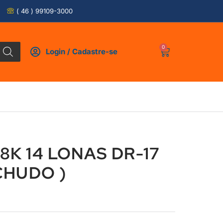
( 46 ) 99109-3000
0
Login / Cadastre-se
18K 14 LONAS DR-17
CHUDO )