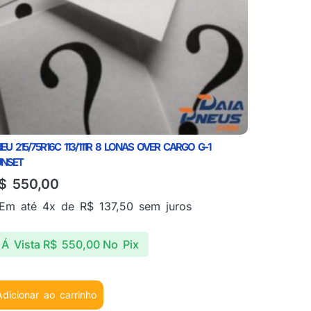
EU 215/75R16C 113/111R 8 LONAS OVER CARGO G-1
UNSET
$
550,00
Em até 4x de
R$
137,50
sem juros
Á Vista
R$
550,00
No Pix
Adicionar ao carrinho