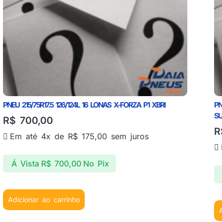
PNEU 215/75R17.5 126/124L 16 LONAS X-FORZA P1 XBRI
PN
S
R$
700,00
R
Em até 4x de
R$
175,00
sem juros
Á Vista
R$
700,00
No Pix
Adicionar ao carrinho