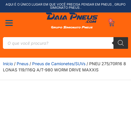
AQUI É O ÚNICO LUGAR EM QUE VOCÊ PRECISA PENSAR EM PNEUS , GRUPO
SIMIONATO PNEUS .
0
Início
/
Pneus
/
Pneus de Camionetes/SUVs
/ PNEU 275/70R16 8
LONAS 119/116Q A/T-980 WORM DRIVE MAXXIS