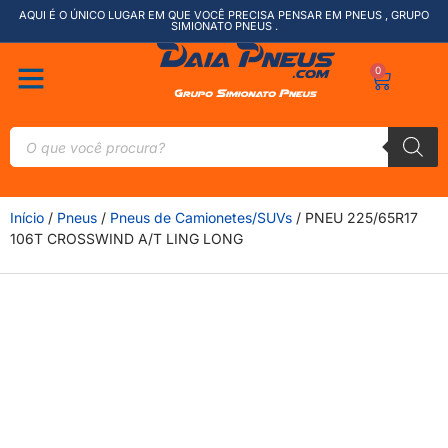
AQUI É O ÚNICO LUGAR EM QUE VOCÊ PRECISA PENSAR EM PNEUS , GRUPO
SIMIONATO PNEUS .
0
Início
/
Pneus
/
Pneus de Camionetes/SUVs
/ PNEU 225/65R17
106T CROSSWIND A/T LING LONG