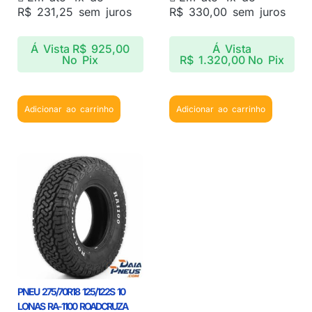
R$
231,25
sem juros
R$
330,00
sem juros
Á Vista
R$
925,00
Á Vista
No Pix
R$
1.320,00
No Pix
Adicionar ao carrinho
Adicionar ao carrinho
PNEU 275/70R18 125/122S 10
LONAS RA-1100 ROADCRUZA