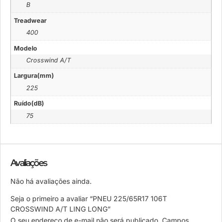
B
Treadwear
400
Modelo
Crosswind A/T
Largura(mm)
225
Ruído(dB)
75
Avaliações
Não há avaliações ainda.
Seja o primeiro a avaliar “PNEU 225/65R17 106T
CROSSWIND A/T LING LONG”
O seu endereço de e-mail não será publicado.
Campos