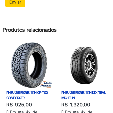
Produtos relacionados
PNEU 265/60R18 114H CF-1100
PNEU 265/60R18 114H LTX TRAIL
COMFORSER
MICHELIN
R$
925,00
R$
1.320,00
Em até 4x de
Em até 4x de