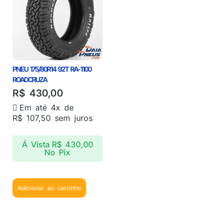
PNEU 175/80R14 92T RA-1100
ROADCRUZA
R$
430,00
Em até 4x de
R$
107,50
sem juros
Á Vista
R$
430,00
No Pix
Adicionar ao carrinho