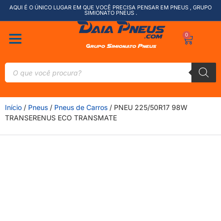
AQUI É O ÚNICO LUGAR EM QUE VOCÊ PRECISA PENSAR EM PNEUS , GRUPO
SIMIONATO PNEUS .
0
Início
/
Pneus
/
Pneus de Carros
/ PNEU 225/50R17 98W
TRANSERENUS ECO TRANSMATE