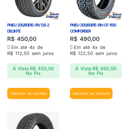
PNEU 205/60R15 91V DS-2
PNEU 205/60R15 91H CF-1100
DELINTE
COMFORSER
R$
450,00
R$
490,00
Em até 4x de
Em até 4x de
R$
112,50
sem juros
R$
122,50
sem juros
Á Vista
R$
450,00
Á Vista
R$
490,00
No Pix
No Pix
Adicionar ao carrinho
Adicionar ao carrinho