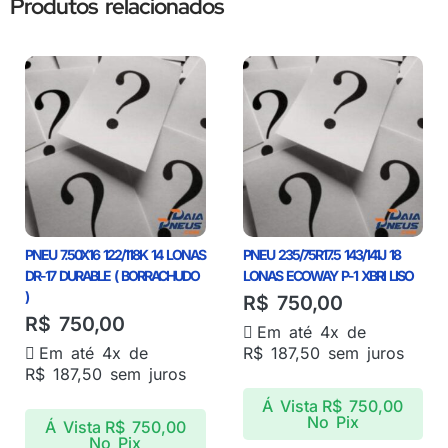
Produtos relacionados
PNEU 7.50X16 122/118K 14 LONAS
PNEU 235/75R17.5 143/141J 18
DR-17 DURABLE ( BORRACHUDO
LONAS ECOWAY P-1 XBRI LISO
)
R$
750,00
R$
750,00
Em até 4x de
Em até 4x de
R$
187,50
sem juros
R$
187,50
sem juros
Á Vista
R$
750,00
No Pix
Á Vista
R$
750,00
No Pix