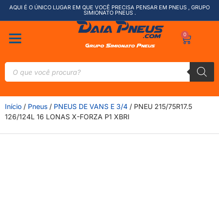
AQUI É O ÚNICO LUGAR EM QUE VOCÊ PRECISA PENSAR EM PNEUS , GRUPO
SIMIONATO PNEUS .
0
Início
/
Pneus
/
PNEUS DE VANS E 3/4
/ PNEU 215/75R17.5
126/124L 16 LONAS X-FORZA P1 XBRI