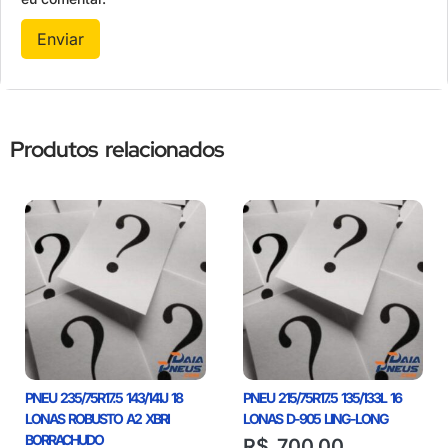
Produtos relacionados
PNEU 235/75R17.5 143/141J 18
PNEU 215/75R17.5 135/133L 16
LONAS ROBUSTO A2 XBRI
LONAS D-905 LING-LONG
BORRACHUDO
R$
700,00