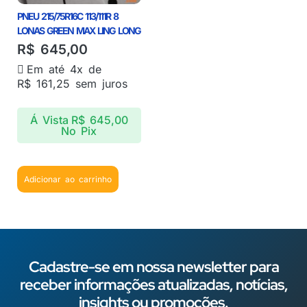
PNEU 215/75R16C 113/111R 8
LONAS GREEN MAX LING LONG
R$
645,00
Em até 4x de
R$
161,25
sem juros
Á Vista
R$
645,00
No Pix
Adicionar ao carrinho
Cadastre-se em nossa newsletter para
receber informações atualizadas, notícias,
insights ou promoções.