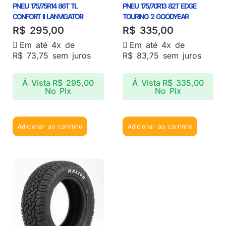
PNEU 175/75R14 86T TL
PNEU 175/70R13 82T EDGE
CONFORT II LANVIGATOR
TOURING 2 GOODYEAR
R$
295,00
R$
335,00
Em até 4x de
Em até 4x de
R$
73,75
sem juros
R$
83,75
sem juros
Á Vista
R$
295,00
Á Vista
R$
335,00
No Pix
No Pix
Adicionar ao carrinho
Adicionar ao carrinho