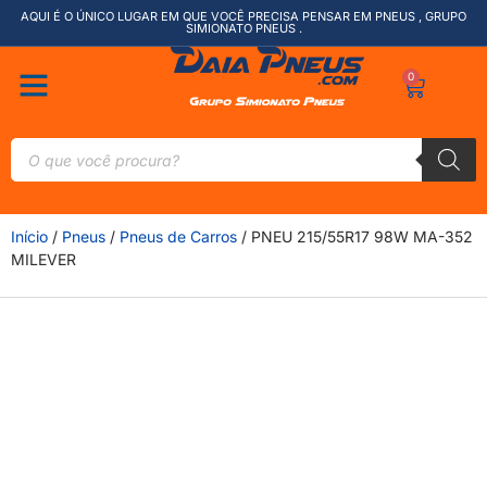
AQUI É O ÚNICO LUGAR EM QUE VOCÊ PRECISA PENSAR EM PNEUS , GRUPO
SIMIONATO PNEUS .
0
Início
/
Pneus
/
Pneus de Carros
/ PNEU 215/55R17 98W MA-352
MILEVER