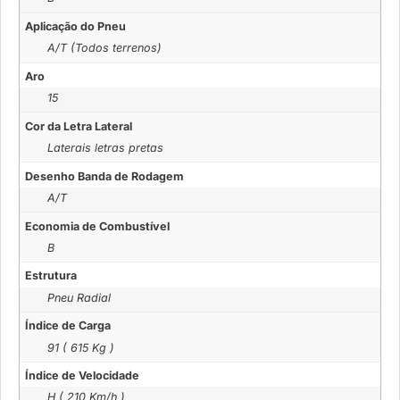
Aplicação do Pneu
A/T (Todos terrenos)
Aro
15
Cor da Letra Lateral
Laterais letras pretas
Desenho Banda de Rodagem
A/T
Economia de Combustível
B
Estrutura
Pneu Radial
Índice de Carga
91 ( 615 Kg )
Índice de Velocidade
H ( 210 Km/h )