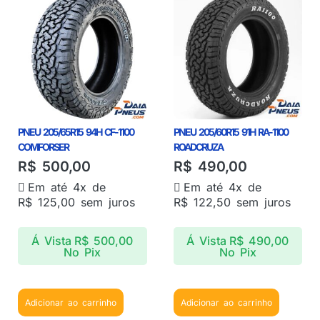
PNEU 205/65R15 94H CF-1100
PNEU 205/60R15 91H RA-1100
COMFORSER
ROADCRUZA
R$
500,00
R$
490,00
Em até 4x de
Em até 4x de
R$
125,00
sem juros
R$
122,50
sem juros
Á Vista
R$
500,00
Á Vista
R$
490,00
No Pix
No Pix
Adicionar ao carrinho
Adicionar ao carrinho