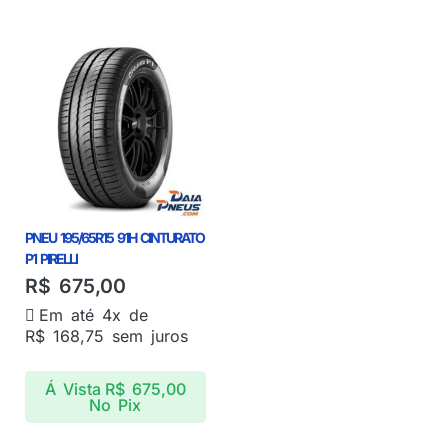
PNEU 195/65R15 91H CINTURATO
P1 PIRELLI
R$
675,00
Em até 4x de
R$
168,75
sem juros
Á Vista
R$
675,00
No Pix