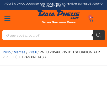
AQUI É O ÚNICO LUGAR EM QUE VOCÊ PRECISA PENSAR EM PNEUS , GRUPO
SIMIONATO PNEUS .
0
Início
/
Marcas
/
Pirelli
/ PNEU 205/60R15 91H SCORPION ATR
PIRELLI ( LETRAS PRETAS )