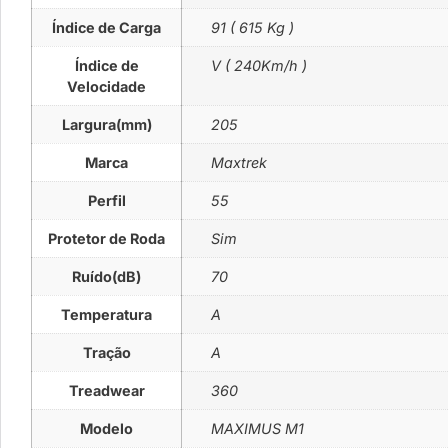
Índice de Carga
91 ( 615 Kg )
Índice de
V ( 240Km/h )
Velocidade
Largura(mm)
205
Marca
Maxtrek
Perfil
55
Protetor de Roda
Sim
Ruído(dB)
70
Temperatura
A
Tração
A
Treadwear
360
Modelo
MAXIMUS M1