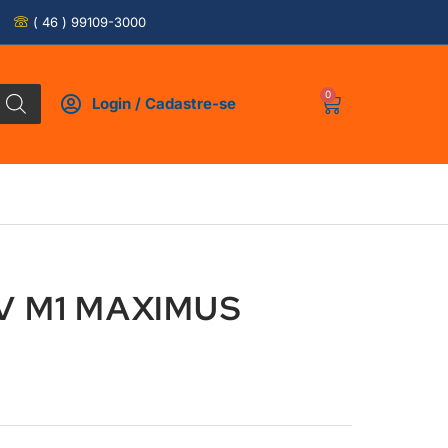
( 46 ) 99109-3000
0
Login / Cadastre-se
1V M1 MAXIMUS