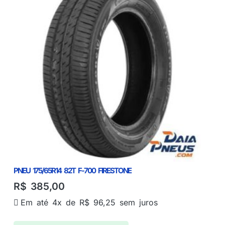
PNEU 175/65R14 82T F-700 FIRESTONE
R$
385,00
Em até 4x de
R$
96,25
sem juros