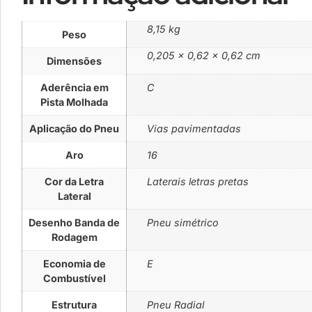
8,15 kg
Peso
0,205 × 0,62 × 0,62 cm
Dimensões
Aderência em
C
Pista Molhada
Aplicação do Pneu
Vias pavimentadas
Aro
16
Cor da Letra
Laterais letras pretas
Lateral
Desenho Banda de
Pneu simétrico
Rodagem
Economia de
E
Combustível
Estrutura
Pneu Radial