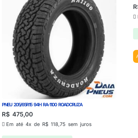
R
PNEU 205/65R15 94H RA-1100 ROADCRUZA
R$
475,00
Em até 4x de
R$
118,75
sem juros