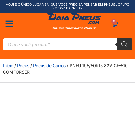
AQUI É O ÚNICO LUGAR EM QUE VOCÊ PRECISA PENSAR EM PNEUS , GRUPO
SIMIONATO PNEUS .
0
Início
/
Pneus
/
Pneus de Carros
/ PNEU 195/50R15 82V CF-510
COMFORSER