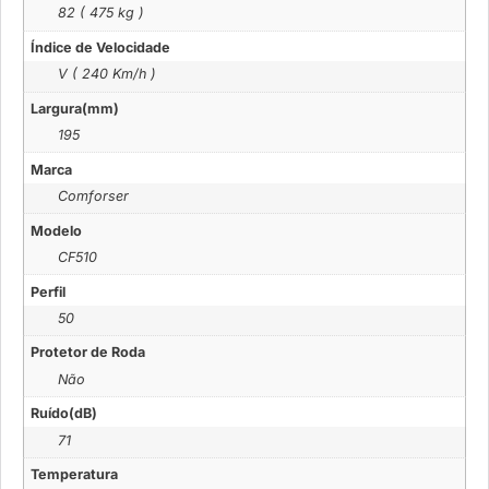
82 ( 475 kg )
Índice de Velocidade
V ( 240 Km/h )
Largura(mm)
195
Marca
Comforser
Modelo
CF510
Perfil
50
Protetor de Roda
Não
Ruído(dB)
71
Temperatura