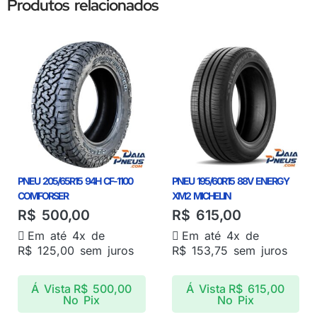
Produtos relacionados
PNEU 205/65R15 94H CF-1100
PNEU 195/60R15 88V ENERGY
COMFORSER
XM2 MICHELIN
R$
500,00
R$
615,00
Em até 4x de
Em até 4x de
R$
125,00
sem juros
R$
153,75
sem juros
Á Vista
R$
500,00
Á Vista
R$
615,00
No Pix
No Pix