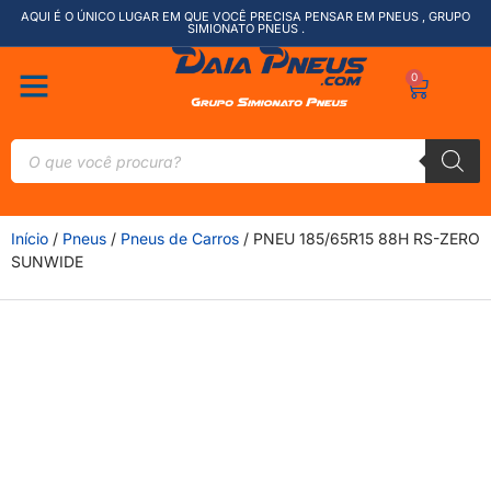
AQUI É O ÚNICO LUGAR EM QUE VOCÊ PRECISA PENSAR EM PNEUS , GRUPO
SIMIONATO PNEUS .
0
Início
/
Pneus
/
Pneus de Carros
/ PNEU 185/65R15 88H RS-ZERO
SUNWIDE