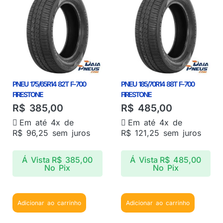
PNEU 175/65R14 82T F-700
PNEU 185/70R14 88T F-700
FIRESTONE
FIRESTONE
R$
385,00
R$
485,00
Em até 4x de
Em até 4x de
R$
96,25
sem juros
R$
121,25
sem juros
Á Vista
R$
385,00
Á Vista
R$
485,00
No Pix
No Pix
Adicionar ao carrinho
Adicionar ao carrinho