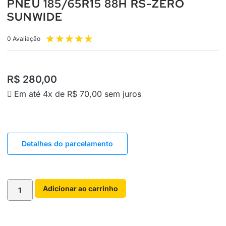
PNEU 185/65R15 88H RS-ZERO
SUNWIDE
★
★
★
★
★
0 Avaliação
R$
280,00
Em até 4x de
R$
70,00
sem juros
Detalhes do parcelamento
Adicionar ao carrinho