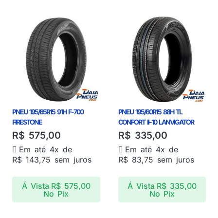
PNEU 195/65R15 91H F-700
PNEU 195/60R15 88H TL
FIRESTONE
CONFORT II-10 LANVIGATOR
R$
575,00
R$
335,00
Em até 4x de
Em até 4x de
R$
143,75
sem juros
R$
83,75
sem juros
Á Vista
R$
575,00
Á Vista
R$
335,00
No Pix
No Pix