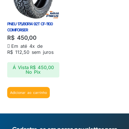
PNEU 175/80R14 92T CF-1100
COMFORSER
R$
450,00
Em até 4x de
R$
112,50
sem juros
Á Vista
R$
450,00
No Pix
Adicionar ao carrinho