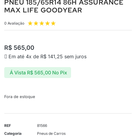
PNEU 185/65R14 86H ASSURANCE
MAX LIFE GOODYEAR
★
★
★
★
★
0 Avaliação
R$
565,00
Em até 4x de
R$
141,25
sem juros
Á Vista
R$
565,00
No Pix
Fora de estoque
REF
81566
Categoria
Pneus de Carros