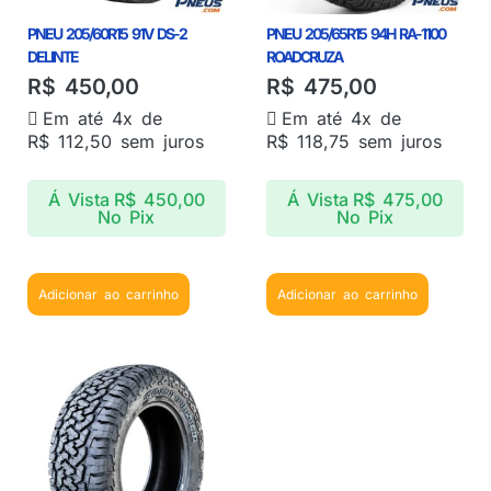
PNEU 205/60R15 91V DS-2
PNEU 205/65R15 94H RA-1100
DELINTE
ROADCRUZA
R$
450,00
R$
475,00
Em até 4x de
Em até 4x de
R$
112,50
sem juros
R$
118,75
sem juros
Á Vista
R$
450,00
Á Vista
R$
475,00
No Pix
No Pix
Adicionar ao carrinho
Adicionar ao carrinho