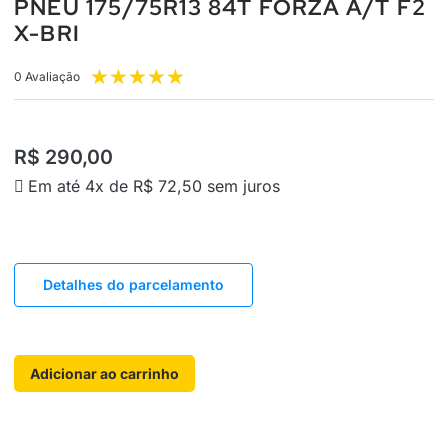
PNEU 175/75R13 84T FORZA A/T F2
X-BRI
★
★
★
★
★
0 Avaliação
R$
290,00
Em até 4x de
R$
72,50
sem juros
Detalhes do parcelamento
Adicionar ao carrinho