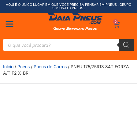
AQUI É O ÚNICO LUGAR EM QUE VOCÊ PRECISA PENSAR EM PNEUS , GRUPO
SIMIONATO PNEUS .
0
Início
/
Pneus
/
Pneus de Carros
/ PNEU 175/75R13 84T FORZA
A/T F2 X-BRI