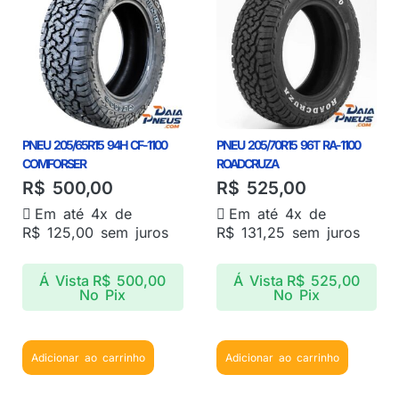
PNEU 205/65R15 94H CF-1100
PNEU 205/70R15 96T RA-1100
COMFORSER
ROADCRUZA
R$
500,00
R$
525,00
Em até 4x de
Em até 4x de
R$
125,00
sem juros
R$
131,25
sem juros
Á Vista
R$
500,00
Á Vista
R$
525,00
No Pix
No Pix
Adicionar ao carrinho
Adicionar ao carrinho