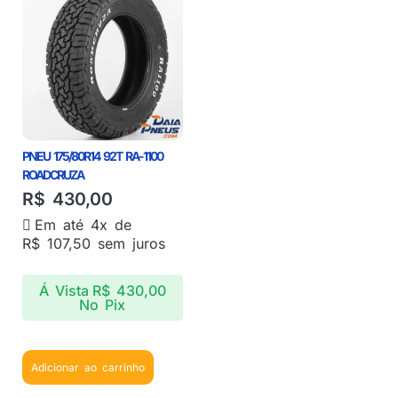
PNEU 175/80R14 92T RA-1100
ROADCRUZA
R$
430,00
Em até 4x de
R$
107,50
sem juros
Á Vista
R$
430,00
No Pix
Adicionar ao carrinho