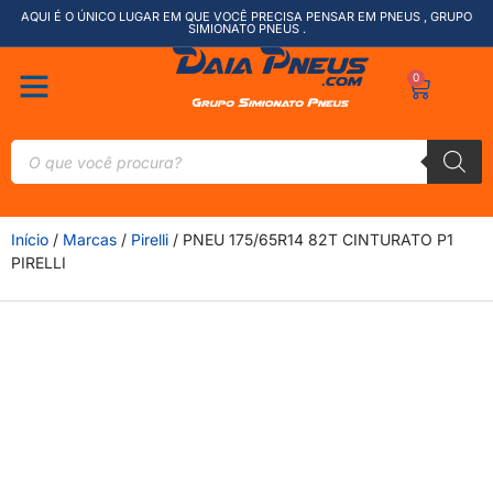
AQUI É O ÚNICO LUGAR EM QUE VOCÊ PRECISA PENSAR EM PNEUS , GRUPO
SIMIONATO PNEUS .
0
Início
/
Marcas
/
Pirelli
/ PNEU 175/65R14 82T CINTURATO P1
PIRELLI