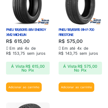
PNEU 195/60R15 88V ENERGY
PNEU 195/65R15 91H F-700
XM2 MICHELIN
FIRESTONE
R$
615,00
R$
575,00
Em até 4x de
Em até 4x de
R$
153,75
sem juros
R$
143,75
sem juros
Á Vista
R$
615,00
Á Vista
R$
575,00
No Pix
No Pix
Adicionar ao carrinho
Adicionar ao carrinho