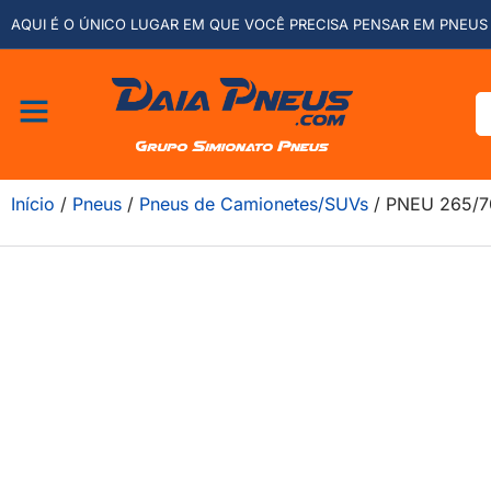
AQUI É O ÚNICO LUGAR EM QUE VOCÊ PRECISA PENSAR EM PNEUS 
Início
/
Pneus
/
Pneus de Camionetes/SUVs
/ PNEU 265/7