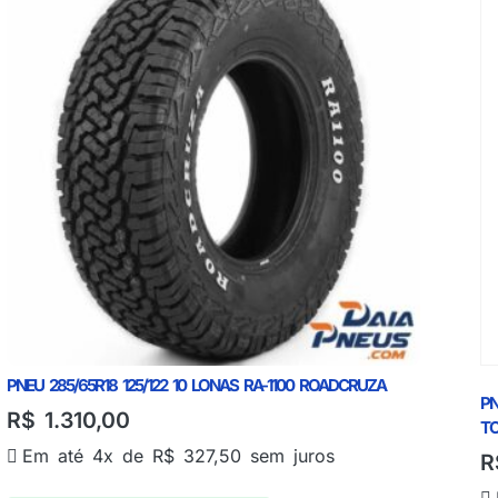
PNEU 285/65R18 125/122 10 LONAS RA-1100 ROADCRUZA
PN
R$
1.310,00
TO
Em até 4x de
R$
327,50
sem juros
R