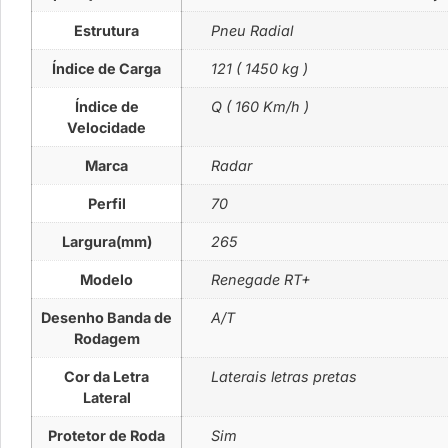
Estrutura
Pneu Radial
Índice de Carga
121 ( 1450 kg )
Índice de
Q ( 160 Km/h )
Velocidade
Marca
Radar
Perfil
70
Largura(mm)
265
Modelo
Renegade RT+
Desenho Banda de
A/T
Rodagem
Cor da Letra
Laterais letras pretas
Lateral
Protetor de Roda
Sim