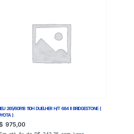
EU 265/60R18 110H DUELHER H/T 684 II BRIDGESTONE (
YOTA )
$
975,00
Em até 4x de
R$
243,75
sem juros