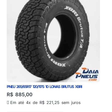
PNEU 265/65R17 120/117S 10 LONAS BRUTUS XBRI
R$
885,00
Em até 4x de
R$
221,25
sem juros