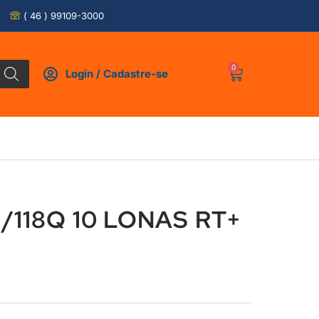
( 46 ) 99109-3000
0
Login / Cadastre-se
1/118Q 10 LONAS RT+