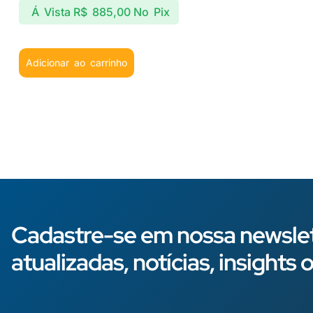
Á Vista
R$
885,00
No Pix
Adicionar ao carrinho
Cadastre-se em nossa newslet
atualizadas, notícias, insight