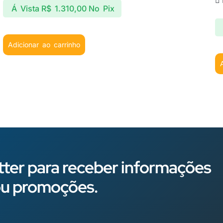
Á Vista
R$
1.310,00
No Pix
Adicionar ao carrinho
ter para receber informações
s ou promoções.