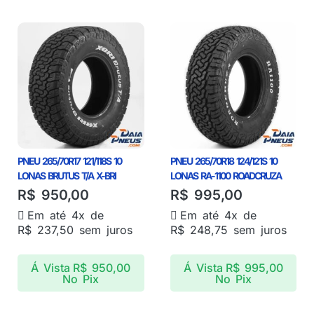
PNEU 265/70R17 121/118S 10
PNEU 265/70R18 124/121S 10
LONAS BRUTUS T/A X-BRI
LONAS RA-1100 ROADCRUZA
R$
950,00
R$
995,00
Em até 4x de
Em até 4x de
R$
237,50
sem juros
R$
248,75
sem juros
Á Vista
R$
950,00
Á Vista
R$
995,00
No Pix
No Pix