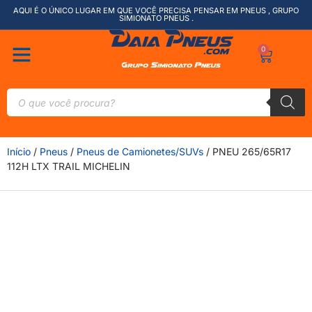
AQUI É O ÚNICO LUGAR EM QUE VOCÊ PRECISA PENSAR EM PNEUS , GRUPO
SIMIONATO PNEUS .
0
Início
/
Pneus
/
Pneus de Camionetes/SUVs
/ PNEU 265/65R17
112H LTX TRAIL MICHELIN