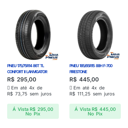
PNEU 175/75R14 86T TL
PNEU 185/65R15 88H F-700
CONFORT II LANVIGATOR
FIRESTONE
R$
295,00
R$
445,00
Em até 4x de
Em até 4x de
R$
73,75
sem juros
R$
111,25
sem juros
Á Vista
R$
295,00
Á Vista
R$
445,00
No Pix
No Pix