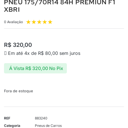
PNEU 175/70R14 84H PREMIUN F1
XBRI
★
★
★
★
★
0 Avaliação
R$
320,00
Em até 4x de
R$
80,00
sem juros
Á Vista
R$
320,00
No Pix
Fora de estoque
REF
883240
Categoria
Pneus de Carros