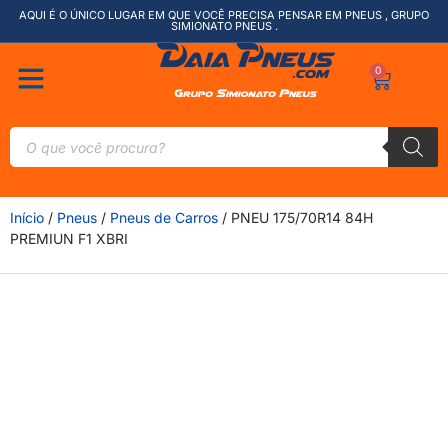
AQUI É O ÚNICO LUGAR EM QUE VOCÊ PRECISA PENSAR EM PNEUS , GRUPO
SIMIONATO PNEUS .
0
Início
/
Pneus
/
Pneus de Carros
/ PNEU 175/70R14 84H
PREMIUN F1 XBRI