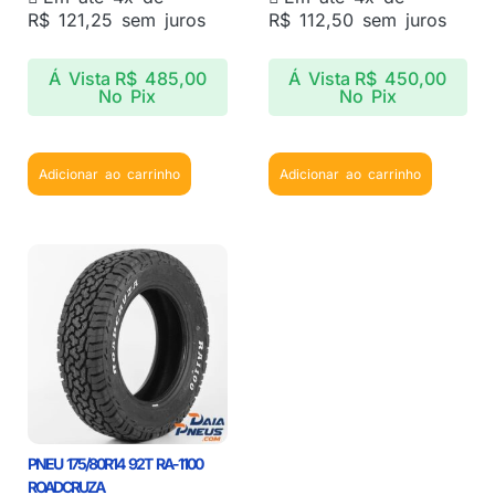
R$
121,25
sem juros
R$
112,50
sem juros
Á Vista
R$
485,00
Á Vista
R$
450,00
No Pix
No Pix
Adicionar ao carrinho
Adicionar ao carrinho
PNEU 175/80R14 92T RA-1100
ROADCRUZA