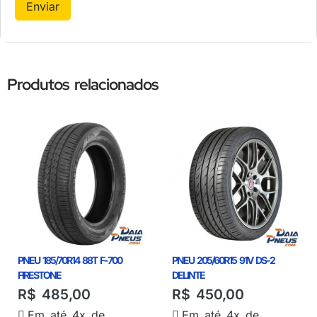
Produtos relacionados
PNEU 185/70R14 88T F-700
PNEU 205/60R15 91V DS-2
FIRESTONE
DELINTE
R$
485,00
R$
450,00
Em até 4x de
Em até 4x de