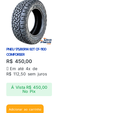
PNEU 175/80R14 92T CF-1100
COMFORSER
R$
450,00
Em até 4x de
R$
112,50
sem juros
Á Vista
R$
450,00
No Pix
Adicionar ao carrinho