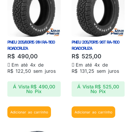
PNEU 205/60R15 91H RA-1100
PNEU 205/70R15 96T RA-1100
ROADCRUZA
ROADCRUZA
R$
490,00
R$
525,00
Em até 4x de
Em até 4x de
R$
122,50
sem juros
R$
131,25
sem juros
Á Vista
R$
490,00
Á Vista
R$
525,00
No Pix
No Pix
Adicionar ao carrinho
Adicionar ao carrinho