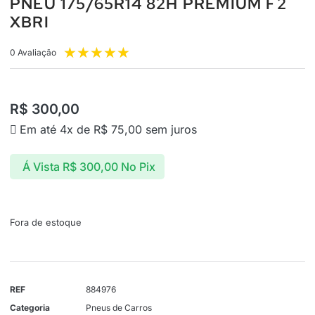
PNEU 175/65R14 82H PREMIUM F2
XBRI
★
★
★
★
★
0 Avaliação
R$
300,00
Em até 4x de
R$
75,00
sem juros
Á Vista
R$
300,00
No Pix
Fora de estoque
REF
884976
Categoria
Pneus de Carros