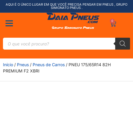
AQUI É O ÚNICO LUGAR EM QUE VOCÊ PRECISA PENSAR EM PNEUS , GRUPO
SIMIONATO PNEUS .
0
Início
/
Pneus
/
Pneus de Carros
/ PNEU 175/65R14 82H
PREMIUM F2 XBRI