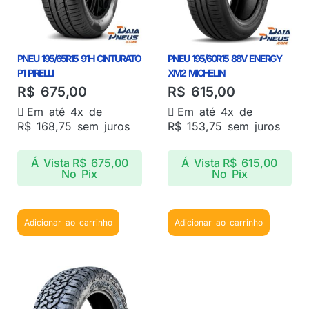
PNEU 195/65R15 91H CINTURATO
PNEU 195/60R15 88V ENERGY
P1 PIRELLI
XM2 MICHELIN
R$
675,00
R$
615,00
Em até 4x de
Em até 4x de
R$
168,75
sem juros
R$
153,75
sem juros
Á Vista
R$
675,00
Á Vista
R$
615,00
No Pix
No Pix
Adicionar ao carrinho
Adicionar ao carrinho