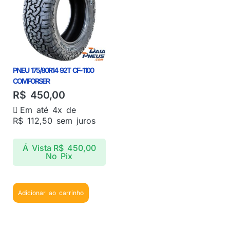
PNEU 175/80R14 92T CF-1100
COMFORSER
R$
450,00
Em até 4x de
R$
112,50
sem juros
Á Vista
R$
450,00
No Pix
Adicionar ao carrinho